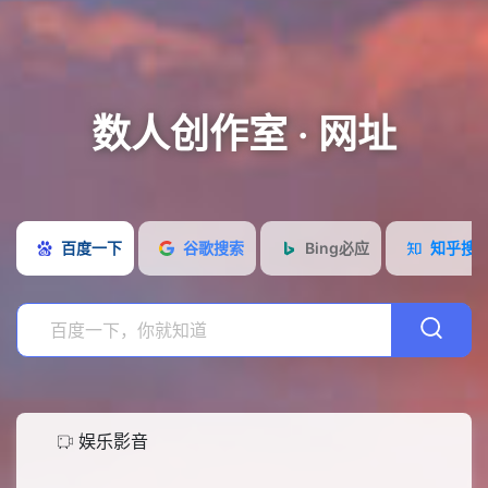
数人创作室 · 网址
搜
索
娱
百度一下
谷歌搜索
Bing必应
知乎搜
乐
常
影
用
教
音
导
育
网
航
教
站
设
学
开
计
网
娱乐影音
发
视
络
在