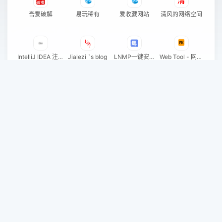
吾爱破解
易玩稀有
爱收藏网站
清风的网络空间
IntelliJ IDEA 注册
Jialezi `s blog
LNMP一键安装
Web Tool - 网址
码
包
导航
刘明野的工具箱
金狐电脑工作室
Rat's Blog
Zeruns's Blog
后盾人
一打木
网站公告