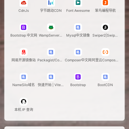
CdnJs
字节跳动CDN
Font Awesome
笨鸟编程导航
Bootstrap 中文网
WampServer中
Mysql中文镜像
Swiper2|Swiper
文站
中文网
网易开源镜像站
Packagist/Comp
Composer中文网
阿里云Composer
oser中国全量镜
镜像站
像
NameSilo域名
快速开始 | VitePr
Bootstrap
BootCDN
ess
本机 IP 查询