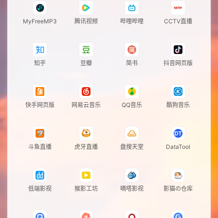
觉
存
线
友
MyFreeMP3
腾讯视频
哔哩哔哩
CCTV直播
储
工
情
网
具
链
站
知乎
豆瓣
简书
抖音网页版
接
公
告
快手网页版
网易云音乐
QQ音乐
酷狗音乐
斗鱼直播
虎牙直播
盘搜天堂
DataTool
低端影视
猴影工坊
嘀嗒影视
影猫の仓库