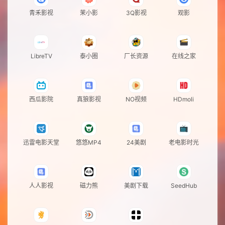
青禾影视
茉小影
3Q影视
观影
LibreTV
泰小圈
厂长资源
在线之家
西瓜影院
真狼影视
NO视频
HDmoli
迅雷电影天堂
悠悠MP4
24美剧
老电影时光
人人影视
磁力熊
美剧下载
SeedHub